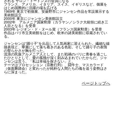
される サロン・ドートンヌの会員になる
フランス、アメリカ、イタリア、スイス、イギリスなど、個展を
はじめ国際的に活躍の場を広げる
1969年 東京で初個展、安曇野市にジャンセン作品を常設展示する
美術館設立
2000年 東京にジャンセン美術館設立
2002年 アルメニア国家勲章（カラヤン／シラク大統領に続き三
人目となる）を受章
2003年 レジオン・ド・ヌール賞（フランス国家勲章）を受章
作品はパリ市立美術館をはじめ、欧米の諸美術館に収蔵されてい
る。
ジャンセンは“踊り子”を出品して人気画家に迎えられた。繊細な線
描表現と、華麗にして落ち着きのある色彩。そして踊り子の表情
の聖らかさが胸を打った。
流浪の民族アルメニア人として、また戦禍のパリに青春を過ごし
たひとりとして、愛の孤独が深く刻み込まれていたからだ。ジャ
ンセンは言う。「私は幸福を探さない」と。
テーマはプロセッション（宗教行列）、闘牛士、マスカラード
（仮面舞踏会）と変わったが純朴な人間たちの魂を追う姿勢はさ
らに深まった。
ページトップへ