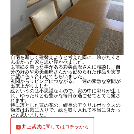
自宅を新しく建替えようと考えた際に、絵がたくさ
ん掛かった家を思い浮かべました。
以前絵を買った事がある彩美画廊さんに相談し、自
分の好みや彩美画廊さんから勧められた作品を実際
に壁に色々合わせてもらいました。
玄関からリビングにつながる、一連の素敵な空間が
出来上がりました。
絵というのは不思議なもので、家の中に彩りが生ま
れ、ゆったりと心豊かな毎日が過ごせてとても癒さ
れます。
特に凛とした蓮の花の、縦長のアクリルボックスの
額装はお気に入りで、絵を取り入れて本当に良かっ
たと思いました。
井上紫城に関してはコチラから