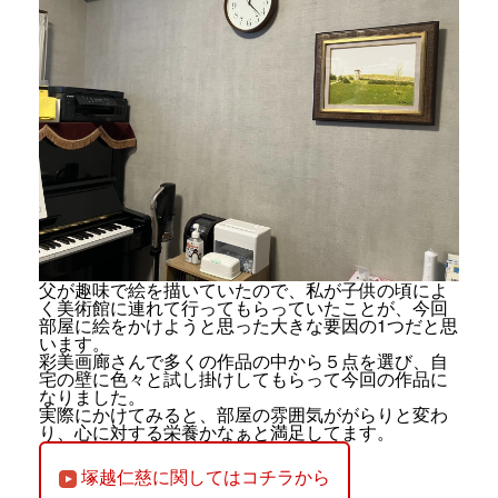
父が趣味で絵を描いていたので、私が子供の頃によ
く美術館に連れて行ってもらっていたことが、今回
部屋に絵をかけようと思った大きな要因の1つだと思
います。
彩美画廊さんで多くの作品の中から５点を選び、自
宅の壁に色々と試し掛けしてもらって今回の作品に
なりました。
実際にかけてみると、部屋の雰囲気ががらりと変わ
り、心に対する栄養かなぁと満足してます。
塚越仁慈に関してはコチラから