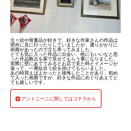
元々絵や骨董品が好きで、好きな作家さんの作品は
県外に見に行ったりしていましたが、通りがかりに
画廊があったので立ち寄ってみました。
とても気に入った作品に出会い、他にもいいなと思
った作品数点を家で見せてもらう事になりました。
実際に壁にあててみるとお店で見た時とイメージが
違って、一番似合う絵を掛けてもらいました。
あの時買えばよかったと後悔したことがあり、初め
て入った画廊ですが、好きな作品にめぐりあえてと
ても嬉しいです。
アントニーニに関してはコチラから