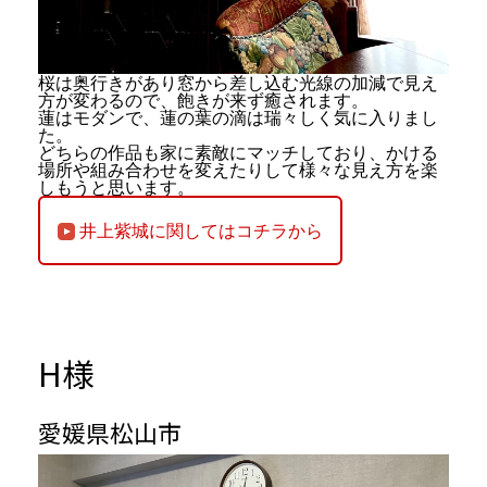
桜は奥行きがあり窓から差し込む光線の加減で見え
方が変わるので、飽きが来ず癒されます。
蓮はモダンで、蓮の葉の滴は瑞々しく気に入りまし
た。
どちらの作品も家に素敵にマッチしており、かける
場所や組み合わせを変えたりして様々な見え方を楽
しもうと思います。
井上紫城に関してはコチラから
H
様
愛媛県松山市