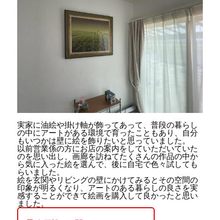
実家に油絵や掛け軸が飾ってあって、普段の暮らし
の中にアートがある環境で育ったこともあり、自分
もいつかは壁に絵を飾りたいと思っていました。
以前営業係の方にお店の案内をしていただいていた
のを思い出し、画廊を訪ねてたくさんの作品の中か
ら気に入った絵を選んで、後に自宅で色々試しても
らいました。
絵を玄関やリビングの壁にかけてみるとその空間の
印象が明るくなり、アートのある暮らしの良さを実
感することができて絵画を購入して良かったと思い
ました。