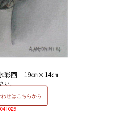
彩画 19㎝×14㎝
さい。
合わせはこちらから
-041025