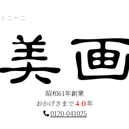
ントニーニ
昭和61年創業
おかげさまで
４０
年
0120-041025