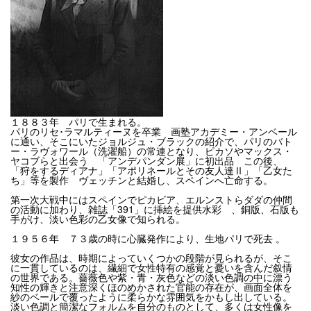
１８８３年 パリで生まれる。
パリのリセ･ラマルティーヌを卒業 画塾アカデミー・アンベール
に通い、そこにいたジョルジュ・ブラックの紹介で、パリのバト
ー・ラヴォワール（洗濯船）の常連となり、ピカソやマックス・
ヤコブらと出会う 「アンデパンダン展」に初出品 この後、
「狩をするディアナ」「アポリネールとその友人達Ⅱ」「乙女た
ち」等を製作 ヴェッチンと結婚し、スペインへ亡命する。
第一次大戦中にはスペインでピカビア、エルンストらダダの仲間
の活動に加わり、雑誌「391」に挿絵を提供水彩 、銅版、石版も
手がけ、淡い色彩の乙女像で知られる。
１９５６年 ７３歳の時に心臓発作により、生地パリで死去 。
彼女の作品は、時期によっていくつかの段階が見られるが、そこ
に一貫しているのは、繊細で女性特有の感覚と憂いを含んだ叙情
の世界である。薔薇色や紫・青・灰色などの淡い色調の中に漂う
知性の輝きと注意深くほのめかされた官能の存在が、画面全体を
紗のベールで覆ったように柔らかな雰囲気をかもし出している。
淡い色調と簡潔なフォルムを自分のものとして、多くは女性像を