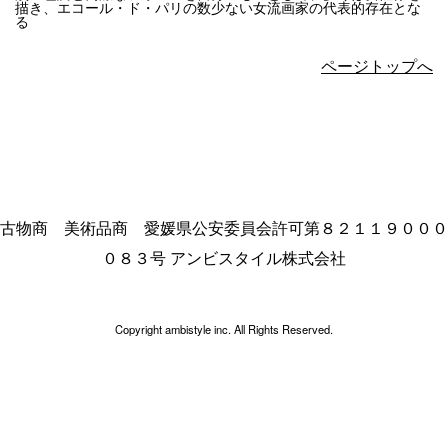
描き、エコール・ド・パリの数少ない女流画家の代表的存在とな
る
ページトップへ
古物商 美術品商 愛媛県公安委員会許可第８２１１９０００
０８３号 アンビスタイル株式会社
Copyright ambistyle inc. All Rights Reserved.
[class*="wrap"], [class*="container"], [class*="section"], [class*="block"]
{ max-width: 100% !important; width: 100% !important; overflow-x:
hidden !important; }